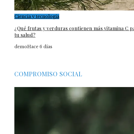
Ciencia y tecnología
¿Qué frutas y verduras contienen más vitamina C p
tu salud?
demo
Hace 6 días
COMPROMISO SOCIAL