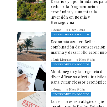
Desafíos y oportunidades par
reducir la fragmentación
económica y aumentar la
inversión en Bosnia y
Herzegovina
demo
Hace 3 días
INVERSIONES Y NEGOCIOS
Economía azul en Belice:
combinación de conservación
marina y desarrollo económic
Luis Morales
Hace 6 días
INVERSIONES Y NEGOCIOS
Montenegro y la urgencia de
diversificar su oferta turística
para evitar riesgos económico
demo
Hace 6 días
INVERSIONES Y NEGOCIOS
Los errores estratégicos que
arruinaron la fusión Daimler-