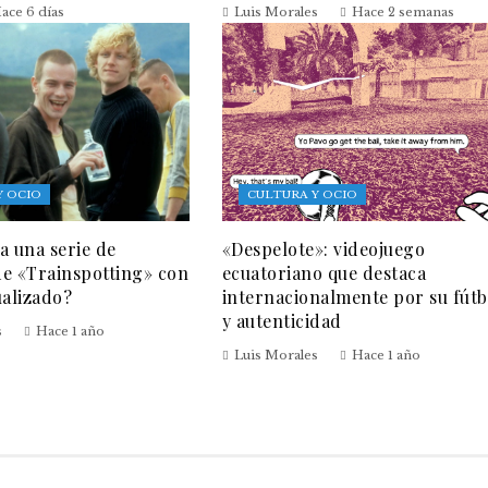
ace 6 días
Luis Morales
Hace 2 semanas
Y OCIO
CULTURA Y OCIO
a una serie de
«Despelote»: videojuego
 de «Trainspotting» con
ecuatoriano que destaca
ualizado?
internacionalmente por su fútb
y autenticidad
s
Hace 1 año
Luis Morales
Hace 1 año