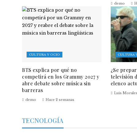
demo
H
CULTURA Y OCIO
CULTURA 
BTS explica por qué no
¿Se prepar
competirá en los Grammy 2027 y
televisión
abre debate sobre música sin
elenco act
barreras
Luis Morale
demo
Hace 2 semanas
TECNOLOGÍA