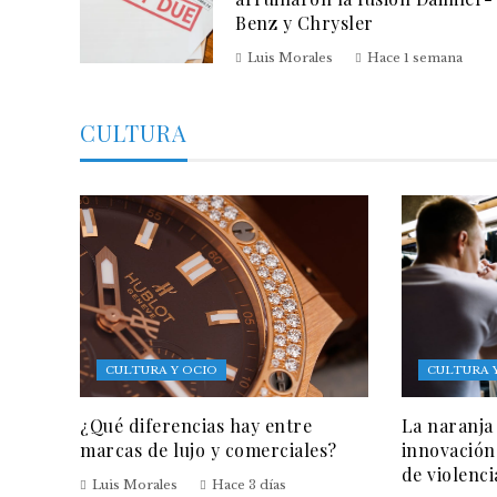
Benz y Chrysler
Luis Morales
Hace 1 semana
CULTURA
CULTURA Y OCIO
CULTURA 
¿Qué diferencias hay entre
La naranja
marcas de lujo y comerciales?
innovación
de violenci
Luis Morales
Hace 3 días