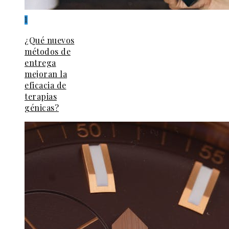
1
¿Qué nuevos
métodos de
entrega
mejoran la
eficacia de
terapias
génicas?