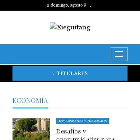
domingo, agosto 9
TITULARES
ECONOMÍA
INVERSIONES Y NEGOCIOS
Desafíos y
oportunidades para