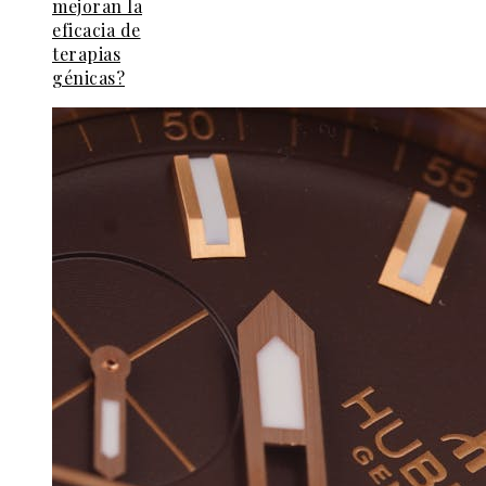
mejoran la
eficacia de
terapias
génicas?