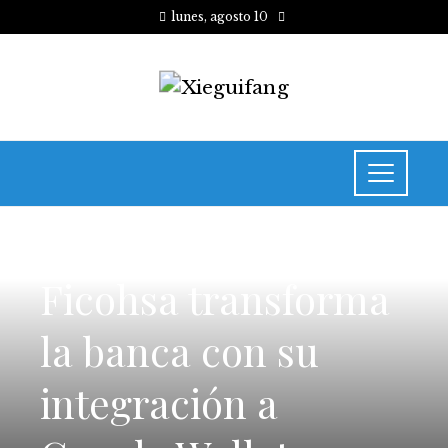
lunes, agosto 10
INVERSIONES Y NEGOCIOS
Ficohsa transforma
la banca con su
integración a