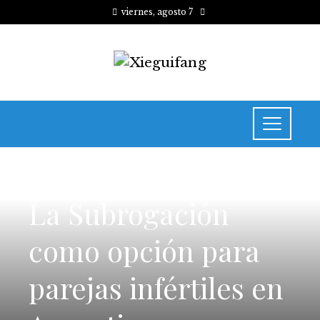
viernes, agosto 7
SALUD
La Subrogación
como opción para
parejas infértiles en