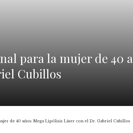
al para la mujer de 40 a
iel Cubillos
jer de 40 años: Mega Lipólisis Láser con el Dr. Gabriel Cubillos