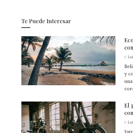
Te Puede Interesar
Eco
con
Lu
Bel
y c
una
cora
El 
com
Lu
Int