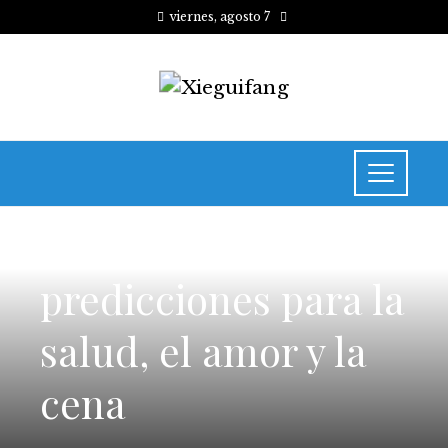
viernes, agosto 7
INVERSIONES Y NEGOCIOS
predicciones para la
salud, el amor y la
cena