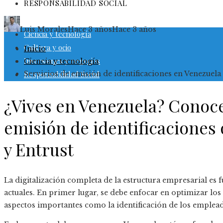
RESPONSABILIDAD SOCIAL
Luis Morales
Hace 3 años
Hace 3 años
Ciencia y tecnología
Cultura y ocio
Inicio
Inversiones y negocios
Ciencia y tecnología
Responsabilidad Social
Servicios de emisión de identificaciones en Venezuela
¿Vives en Venezuela? Conoce
emisión de identificaciones 
y Entrust
La digitalización completa de la estructura empresarial es
actuales. En primer lugar, se debe enfocar en optimizar los
aspectos importantes como la identificación de los emplea