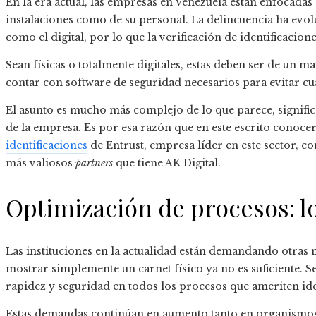
En la era actual, las empresas en Venezuela están enfocadas 
instalaciones como de su personal. La delincuencia ha evol
como el digital, por lo que la verificación de identificacion
Sean físicas o totalmente digitales, estas deben ser de un ma
contar con software de seguridad necesarios para evitar cu
El asunto es mucho más complejo de lo que parece, significa
de la empresa. Es por esa razón que en este escrito conoce
identificaciones
de Entrust, empresa líder en este sector, c
más valiosos
partners
que tiene AK Digital.
Optimización de procesos: lo
Las instituciones en la actualidad están demandando otras m
mostrar simplemente un carnet físico ya no es suficiente. 
rapidez y seguridad en todos los procesos que ameriten ide
Estas demandas continúan en aumento tanto en organismos 