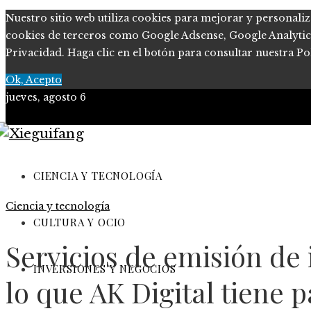
Nuestro sitio web utiliza cookies para mejorar y personaliz
cookies de terceros como Google Adsense, Google Analytics, 
Privacidad. Haga clic en el botón para consultar nuestra Pol
Ok, Acepto
jueves, agosto 6
Ciencia y tecnología
Cultura y ocio
CIENCIA Y TECNOLOGÍA
Ciencia y tecnología
Inversiones y negocios
CULTURA Y OCIO
Responsabilidad Social
Servicios de emisión de
INVERSIONES Y NEGOCIOS
lo que AK Digital tiene p