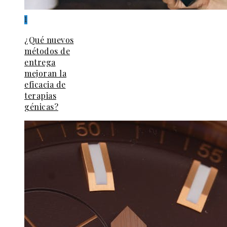
1
¿Qué nuevos
métodos de
entrega
mejoran la
eficacia de
terapias
génicas?