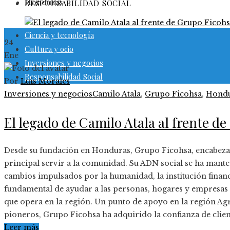
Honduras
RESPONSABILIDAD SOCIAL
Ciencia y tecnología
24
Cultura y ocio
Ene
Inversiones y negocios
Responsabilidad Social
Por
Luis Morales
Inversiones y negocios
Camilo Atala
,
Grupo Ficohsa
,
Hondu
El legado de Camilo Atala al frente d
Desde su fundación en Honduras, Grupo Ficohsa, encabeza
principal servir a la comunidad. Su ADN social se ha manten
cambios impulsados por la humanidad, la institución fina
fundamental de ayudar a las personas, hogares y empresas h
que opera en la región. Un punto de apoyo en la región Agr
pioneros, Grupo Ficohsa ha adquirido la confianza de cli
Leer más