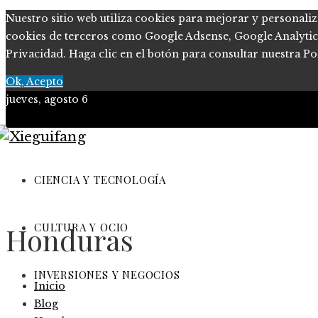
Nuestro sitio web utiliza cookies para mejorar y personaliz
cookies de terceros como Google Adsense, Google Analytics, 
Privacidad. Haga clic en el botón para consultar nuestra Pol
Ok, Acepto
jueves, agosto 6
Ciencia y tecnología
Cultura y ocio
CIENCIA Y TECNOLOGÍA
Inversiones y negocios
CULTURA Y OCIO
Honduras
Responsabilidad Social
INVERSIONES Y NEGOCIOS
Inicio
Blog