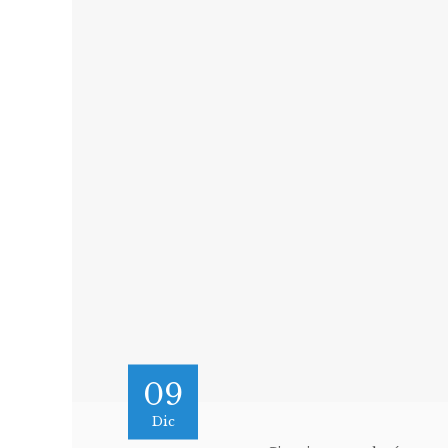
09
Dic