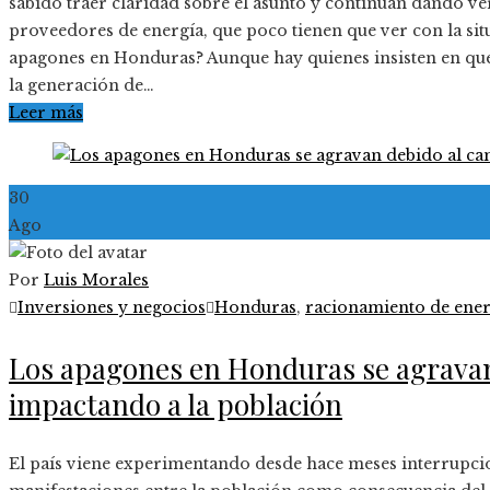
sabido traer claridad sobre el asunto y continúan dando ve
proveedores de energía, que poco tienen que ver con la situ
apagones en Honduras? Aunque hay quienes insisten en que 
la generación de…
Leer más
30
Ago
Por
Luis Morales
Inversiones y negocios
Honduras
,
racionamiento de ener
Los apagones en Honduras se agravan 
impactando a la población
El país viene experimentando desde hace meses interrupcio