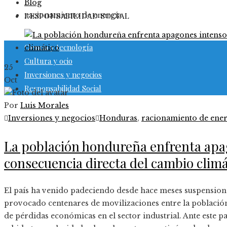
Blog
racionamiento de energía
RESPONSABILIDAD SOCIAL
Ciencia y tecnología
Cultura y ocio
25
Inversiones y negocios
Oct
Responsabilidad Social
Por
Luis Morales
Inversiones y negocios
Honduras
,
racionamiento de ener
La población hondureña enfrenta ap
consecuencia directa del cambio climá
El país ha venido padeciendo desde hace meses suspensiones
provocado centenares de movilizaciones entre la población 
de pérdidas económicas en el sector industrial. Ante este p