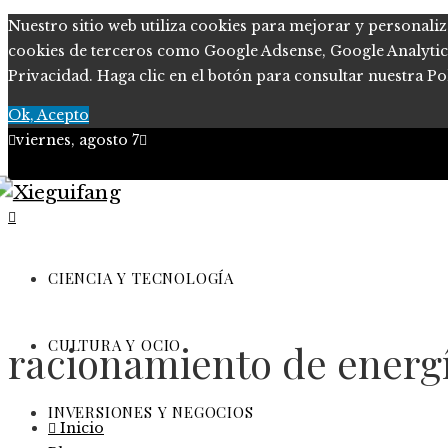
Nuestro sitio web utiliza cookies para mejorar y personaliz
cookies de terceros como Google Adsense, Google Analytics, 
Privacidad. Haga clic en el botón para consultar nuestra Pol
Ok, Acepto
viernes, agosto 7
Ciencia y tecnología
Cultura y ocio
CIENCIA Y TECNOLOGÍA
Inversiones y negocios
CULTURA Y OCIO
racionamiento de energ
Responsabilidad Social
INVERSIONES Y NEGOCIOS
Inicio